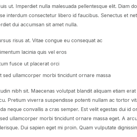
duis ut. Imperdiet nulla malesuada pellentesque elit. Diam don
 interdum consectetur libero id faucibus. Senectus et netu
erdiet dui accumsan sit amet nulla.
rsus risus at. Vitae congue eu consequat ac
imentum lacinia quis vel eros
ctum fusce ut placerat orci
elit sed ullamcorper morbi tincidunt ornare massa
icitudin nibh sit. Maecenas volutpat blandit aliquam etiam era
rcu. Pretium viverra suspendisse potenti nullam ac tortor v
vida neque convallis a cras semper. Est velit egestas dui id 
it sed ullamcorper morbi tincidunt ornare massa eget. A ar
erisque. Dui sapien eget mi proin. Quam vulputate dignissim