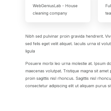
WebGeniusLab - House
Ful
cleaning company
te
Nibh sed pulvinar proin gravida hendrerit. Viv
sed felis eget velit aliquet. Iaculis urna id vo
ligula
Posuere morbi leo urna molestie at. Ipsum dolo
maecenas volutpat. Tristique magna sit amet pu
proin sagittis nisl rhoncus. Sagittis nisl rhon
consectetur adipiscing elit ut aliquam purus 