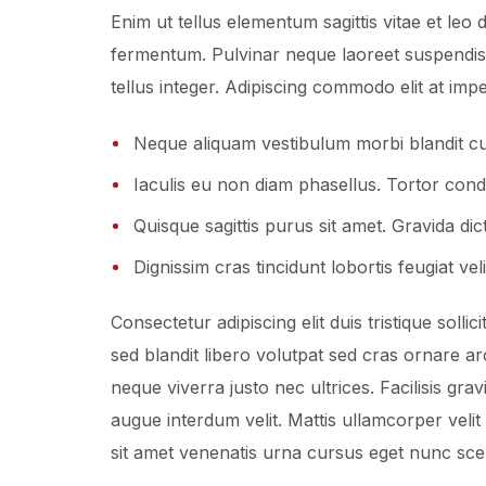
Enim ut tellus elementum sagittis vitae et leo 
fermentum. Pulvinar neque laoreet suspendisse
tellus integer. Adipiscing commodo elit at imp
Neque aliquam vestibulum morbi blandit cu
Iaculis eu non diam phasellus. Tortor cond
Quisque sagittis purus sit amet. Gravida di
Dignissim cras tincidunt lobortis feugiat v
Consectetur adipiscing elit duis tristique soll
sed blandit libero volutpat sed cras ornare a
neque viverra justo nec ultrices. Facilisis gra
augue interdum velit. Mattis ullamcorper vel
sit amet venenatis urna cursus eget nunc scel