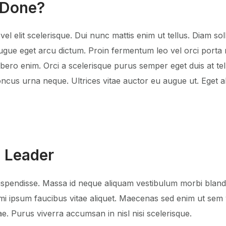
 Done?
elit scelerisque. Dui nunc mattis enim ut tellus. Diam solli
 augue eget arcu dictum. Proin fermentum leo vel orci port
d libero enim. Orci a scelerisque purus semper eget duis at
ncus urna neque. Ultrices vitae auctor eu augue ut. Eget al
 Leader
pendisse. Massa id neque aliquam vestibulum morbi blandit
i ipsum faucibus vitae aliquet. Maecenas sed enim ut sem vi
. Purus viverra accumsan in nisl nisi scelerisque.