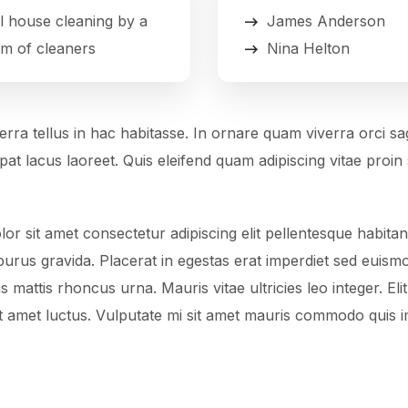
l house cleaning by a
James Anderson
am of cleaners
Nina Helton
erra tellus in hac habitasse. In ornare quam viverra orci sag
lutpat lacus laoreet. Quis eleifend quam adipiscing vitae proi
r sit amet consectetur adipiscing elit pellentesque habitan
rus gravida. Placerat in egestas erat imperdiet sed euismod 
cus mattis rhoncus urna. Mauris vitae ultricies leo integer. E
sit amet luctus. Vulputate mi sit amet mauris commodo quis i